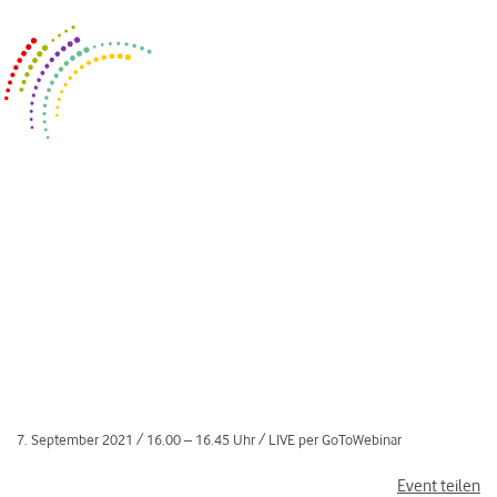
Zum
Menü
Inhalt
springen
7. September 2021 / 16.00 – 16.45 Uhr / LIVE per GoToWebinar
Event teilen