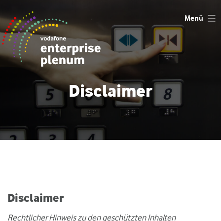
Zum
Menü
Inhalt
springen
Disclaimer
Disclaimer
Rechtlicher Hinweis zu den geschützten Inhalten