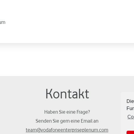
num
Kontakt
Die
Fun
Haben Sie eine Frage?
Co
Senden Sie gern eine Email an
team@vodafoneenterpriseplenum.com