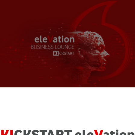
KI
CKSTART ele
V
ation