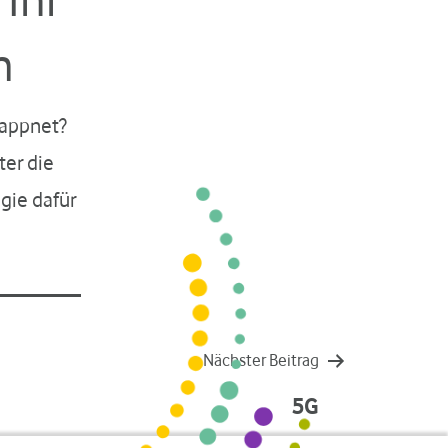
n
wappnet?
ter die
gie dafür
Nächster Beitrag
5G